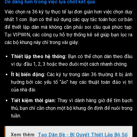
Dễ dàng hơn trong việc lựa chốt kết quả
Việc chọn ra 36 ký tự thực tế lại đơn giản hơn việc chọn duy
nhất 1 con. Bạn có thể sử dụng các quy tắc toán học cơ bản
để thiết lập dàn mà không cần phải soi cầu quá phức tạp.
Tại VIPWIN, các công cụ hỗ trợ thống kê sẽ giúp bạn lọc ra
các bộ khung này chỉ trong vài giây:
Thiết lập theo hệ thống:
Bạn có thể chọn dàn theo đầu
ví dụ: đầu 1, 2, 3 hoặc theo đuôi một cách nhanh chóng.
Ít bị biến động:
Các ký tự trong dàn 36 thường ít bị ảnh
hưởng bởi các yếu tố “ảo” hay các thuật toán đảo vị trí
của nhà đài.
Tiết kiệm thời gian:
Thay vì dành hàng giờ để tìm bạch
thủ, bạn chỉ cần chọn một bộ khung ổn định để nuôi trong
tuần.
Xem thêm
Tạo Dàn Đề - Bí Quyết Thiết Lập Bộ Số