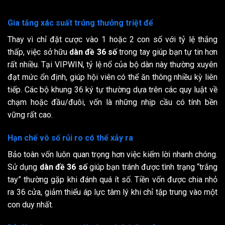
Gia tăng xác suất trúng thưởng triệt để
Thay vì chỉ đặt cược vào 1 hoặc 2 con số với tỷ lệ thắng
thấp, việc sở hữu
dàn đề 36 số
trong tay giúp bạn tự tin hơn
rất nhiều. Tại VIPWIN, tỷ lệ nổ của bộ dàn này thường xuyên
đạt mức ổn định, giúp hội viên có thể ăn thông nhiều kỳ liên
tiếp. Các bộ khung 36 ký tự thường dựa trên các quy luật về
chạm hoặc đầu/đuôi, vốn là những nhịp cầu có tính bền
vững rất cao.
Hạn chế vô số rủi ro có thể xảy ra
Bảo toàn vốn luôn quan trọng hơn việc kiếm lời nhanh chóng.
Sử dụng
dàn đề 36 số
giúp bạn tránh được tình trạng “trắng
tay” thường gặp khi đánh quá ít số. Tiền vốn được chia nhỏ
ra 36 cửa, giảm thiểu áp lực tâm lý khi chỉ tập trung vào một
con duy nhất.