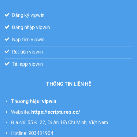
Đăng ký vipwin
Đăng nhập vipwin
Nạp tiền vipwin
Rút tiền vipwin
Tải app vipwin
THÔNG TIN LIÊN HỆ
Thương hiệu:
vipwin
Website:
https://scriptures.cc/
Địa chỉ:
55 Đ. 22, Dĩ An, Hồ Chí Minh, Việt Nam
Hotline:
903431904