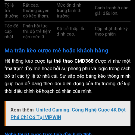
Tỷ lệ
Rất cao,
Mức ổn định
Cạnh tranh ở các
trả
thường xuyên
trung bình thị
giải đấu lớn.
thưởng
có kèo thơm.
trường.
Tốc độ
Phản hồi tức
Độ trễ thấp, ổn
Cập nhật định kỳ
cập
thì, độ trễ tiệm
định cao.
theo phiên.
nhật
cận mức 0.
Ma trận kèo cược mê hoặc khách hàng
Hệ thống kèo cược tại
thể thao CMD368
được ví như một
“ma trận” đầy mê hoặc bởi sự phong phú và logic trong cách
bố trí các tỷ lệ từ nhà cái. Sự sắp xếp bảng kèo thông minh
giúp bạn dễ dàng theo dõi biến động của thị trường để kịp
thời điều chỉnh kế hoạch cá nhân của mình.
Xem thêm
United Gaming: Công Nghệ Cược 4K Đột
Phá Chỉ Có Tại VIPWIN
Nghệ thuật cược trực tiếp đầy kịch tính