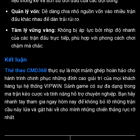
liệu thống kê và lịch sử đối đầu của các đội bóng.
Quản lý vốn:
Dễ dàng chia nhỏ nguồn vốn vào nhiều trận
đấu khác nhau để dàn trải rủi ro.
Tâm lý vững vàng:
Không bị áp lực bởi nhịp độ nhanh
của các trận đấu trực tiếp, phù hợp với phong cách chơi
chậm mà chắc.
Kết luận
Thể thao CMD368
thực sự là một mảnh ghép hoàn hảo cho
hành trình chinh phục những đỉnh cao giải trí của mọi khách
hàng tại hệ thống VIPWIN. Sảnh game có sự đa dạng trong
ma trận kèo cược và tính năng hỗ trợ chuyên nghiệp. Bạn hãy
nhanh tay tham gia ngay hôm nay để không bỏ lỡ những trận
cầu nảy lửa và gặt hái về cho mình những chiến thắng rực rỡ
nhất.