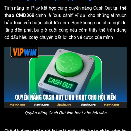
Tính năng In-Play kết hợp cùng quyền năng Cash Out tại
thể
thao CMD368
chính là “cứu cánh” vĩ đại cho những ai muốn
bảo toàn vốn hoặc chốt lời sớm. Bạn không còn phải ngồi lo
lắng đến phút bù giờ cuối cùng nếu cảm thấy thế trận đang
có dấu hiệu xoay chuyển bất lợi cho vé cược của mình.
Quyền năng Cash Out linh hoạt cho hội viên