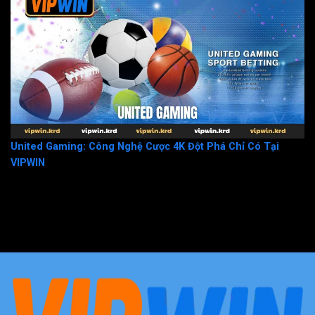
United Gaming: Công Nghệ Cược 4K Đột Phá Chỉ Có Tại
VIPWIN