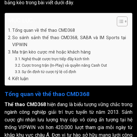
bảng kèo trong bài viết dưới đây.
MỤC LỤC
Tổng quan về thể thao CMD368
So sánh sảnh thể thao CMD368, SABA và IM Sports tại
VIPWIN
Ma trận kèo cược mê hoặc khách hàng
Nghệ thuật cược trực tiếp đầy kịch tính
Cược trong trận (In-Play) và quyền năng Cash Out
Sự ổn định từ cược tỷ lệ cố định
Kết luận
Tổng quan về thể thao CMD368
Thể thao CMD368
hiện đang là biểu tượng vững chắc trong
ngành công nghiệp giải trí trực tuyến từ năm 2013. Sảnh
cược ghi nhận lưu lượng truy cập vô cùng ấn tượng tại hệ
thống VIPWIN với hơn 420.000 lượt tham gia mỗi ngày từ
khắp khu vực châu Á. Đơn vị tự hào sở hữu mạng lưới cộng